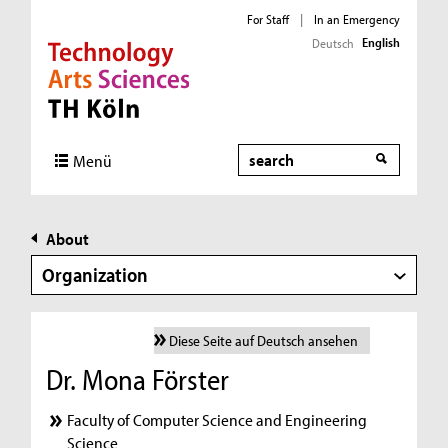
For Staff
|
In an Emergency
English
Deutsch
Direkt zur Hauptnavigation
Direkt zur Subnavigation
Direkt zum Inhalt
Direkt zum Fußbereich
Search
Menü
About
Organization
Diese Seite auf Deutsch ansehen
Dr. Mona Förster
Faculty of Computer Science and Engineering
Science