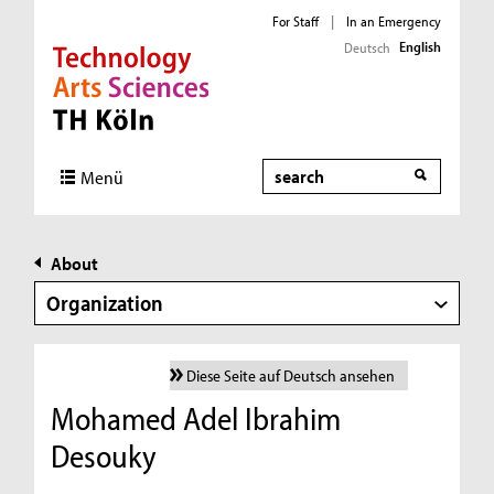
For Staff
|
In an Emergency
English
Deutsch
Direkt zur Hauptnavigation
Direkt zur Subnavigation
Direkt zum Inhalt
Direkt zum Fußbereich
Search
Menü
About
Organization
Diese Seite auf Deutsch ansehen
Mohamed Adel Ibrahim
Desouky