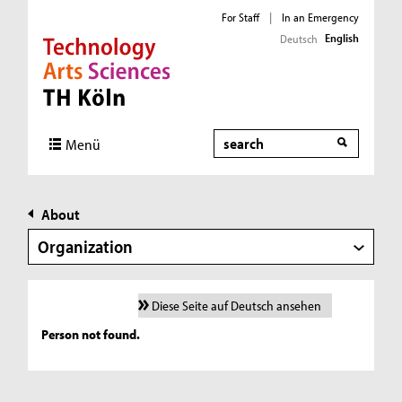
For Staff
|
In an Emergency
English
Deutsch
Direkt zur Hauptnavigation
Direkt zur Subnavigation
Direkt zum Inhalt
Direkt zum Fußbereich
Search
Menü
About
Organization
Diese Seite auf Deutsch ansehen
Person not found.