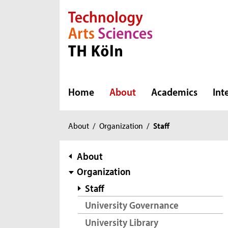
Direkt zur Hauptnavigation
Direkt zur Subnavigation
Direkt zum Inhalt
Direkt zum Fußbereich
Home
About
Academics
Int
You
About
/
Organization
/
Staff
are
here:
subnavigation
About
Organization
Staff
University Governance
University Library