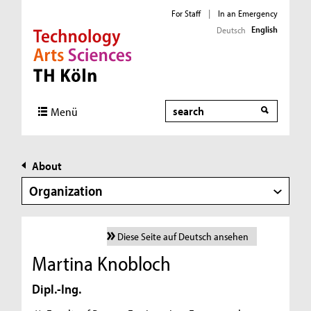
For Staff
|
In an Emergency
English
Deutsch
Direkt zur Hauptnavigation
Direkt zur Subnavigation
Direkt zum Inhalt
Direkt zum Fußbereich
Search
Menü
About
Organization
Diese Seite auf Deutsch ansehen
Martina Knobloch
Dipl.-Ing.