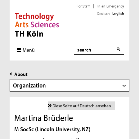
For Staff
|
In an Emergency
English
Deutsch
Direkt zur Hauptnavigation
Direkt zur Subnavigation
Direkt zum Inhalt
Direkt zum Fußbereich
Search
Menü
About
Organization
Diese Seite auf Deutsch ansehen
Martina Brüderle
M SocSc (Lincoln University, NZ)