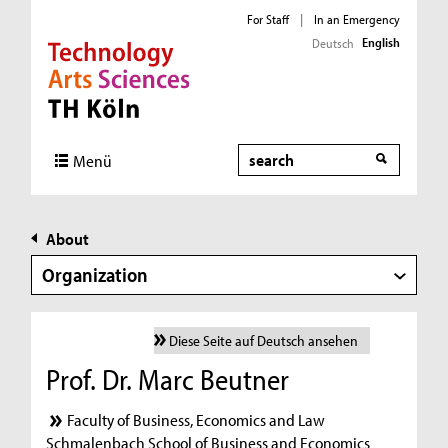
For Staff
|
In an Emergency
English
Deutsch
Direkt zur Hauptnavigation
Direkt zur Subnavigation
Direkt zum Inhalt
Direkt zum Fußbereich
Search
Menü
About
Organization
Diese Seite auf Deutsch ansehen
Prof. Dr. Marc Beutner
Faculty of Business, Economics and Law
Schmalenbach School of Business and Economics