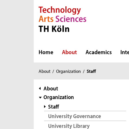
Direkt zur Hauptnavigation
Direkt zur Subnavigation
Direkt zum Inhalt
Direkt zum Fußbereich
Home
About
Academics
Int
You
About
/
Organization
/
Staff
are
here:
subnavigation
About
Organization
Staff
University Governance
University Library