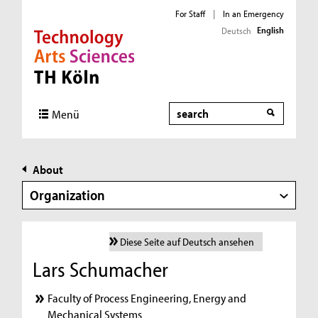
For Staff
|
In an Emergency
English
Deutsch
Direkt zur Hauptnavigation
Direkt zur Subnavigation
Direkt zum Inhalt
Direkt zum Fußbereich
Search
Menü
About
Organization
Diese Seite auf Deutsch ansehen
Lars Schumacher
Faculty of Process Engineering, Energy and
Mechanical Systems