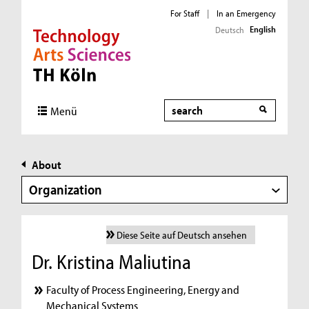
For Staff
|
In an Emergency
English
Deutsch
Direkt zur Hauptnavigation
Direkt zur Subnavigation
Direkt zum Inhalt
Direkt zum Fußbereich
Search
Menü
About
Organization
Diese Seite auf Deutsch ansehen
Dr. Kristina Maliutina
Faculty of Process Engineering, Energy and
Mechanical Systems