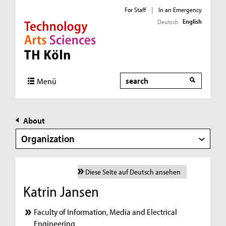
For Staff
|
In an Emergency
English
Deutsch
Direkt zur Hauptnavigation
Direkt zur Subnavigation
Direkt zum Inhalt
Direkt zum Fußbereich
Search
Menü
About
Organization
Diese Seite auf Deutsch ansehen
Katrin Jansen
Faculty of Information, Media and Electrical
Engineering