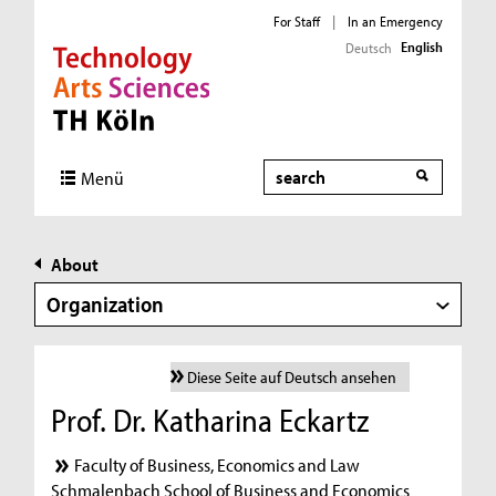
For Staff
|
In an Emergency
English
Deutsch
Direkt zur Hauptnavigation
Direkt zur Subnavigation
Direkt zum Inhalt
Direkt zum Fußbereich
Search
Menü
About
Organization
Diese Seite auf Deutsch ansehen
Prof. Dr. Katharina Eckartz
Faculty of Business, Economics and Law
Schmalenbach School of Business and Economics