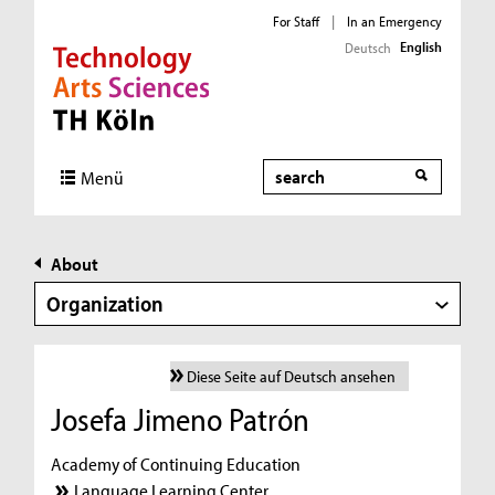
For Staff
|
In an Emergency
English
Deutsch
Direkt zur Hauptnavigation
Direkt zur Subnavigation
Direkt zum Inhalt
Direkt zum Fußbereich
Search
Menü
About
Organization
Diese Seite auf Deutsch ansehen
Josefa Jimeno Patrón
Academy of Continuing Education
Language Learning Center