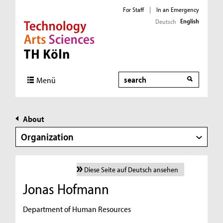
For Staff
|
In an Emergency
English
Deutsch
Direkt zur Hauptnavigation
Direkt zur Subnavigation
Direkt zum Inhalt
Direkt zum Fußbereich
Search
Menü
About
Organization
Diese Seite auf Deutsch ansehen
Jonas Hofmann
Department of Human Resources