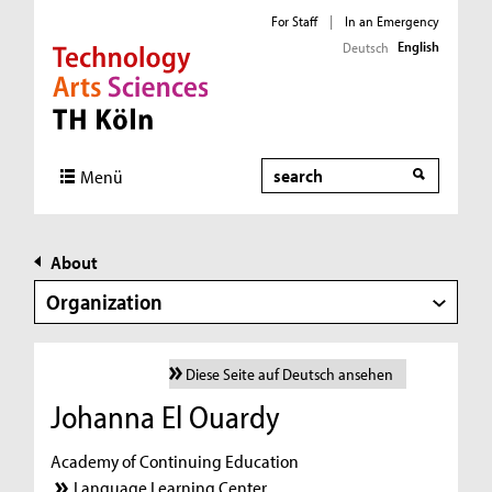
For Staff
|
In an Emergency
English
Deutsch
Direkt zur Hauptnavigation
Direkt zur Subnavigation
Direkt zum Inhalt
Direkt zum Fußbereich
Search
Menü
About
Organization
Diese Seite auf Deutsch ansehen
Johanna El Ouardy
Academy of Continuing Education
Language Learning Center