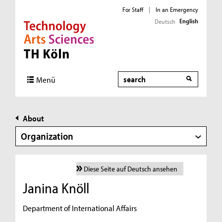
For Staff
|
In an Emergency
English
Deutsch
Direkt zur Hauptnavigation
Direkt zur Subnavigation
Direkt zum Inhalt
Direkt zum Fußbereich
Search
Menü
About
Organization
Diese Seite auf Deutsch ansehen
Janina Knöll
Department of International Affairs