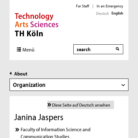
For Staff
|
In an Emergency
English
Deutsch
Direkt zur Hauptnavigation
Direkt zur Subnavigation
Direkt zum Inhalt
Direkt zum Fußbereich
Search
Menü
About
Organization
Diese Seite auf Deutsch ansehen
Janina Jaspers
Faculty of Information Science and
Communication Studies