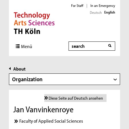
For Staff
|
In an Emergency
English
Deutsch
Direkt zur Hauptnavigation
Direkt zur Subnavigation
Direkt zum Inhalt
Direkt zum Fußbereich
Search
Menü
About
Organization
Diese Seite auf Deutsch ansehen
Jan Vanvinkenroye
Faculty of Applied Social Sciences