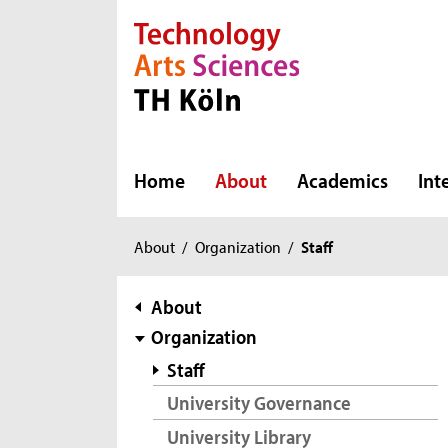
Direkt zur Hauptnavigation
Direkt zur Subnavigation
Direkt zum Inhalt
Direkt zum Fußbereich
Home
About
Academics
Int
You
About
/
Organization
/
Staff
are
here:
subnavigation
About
Organization
Staff
University Governance
University Library