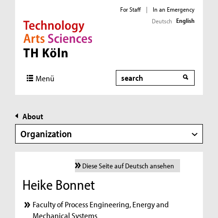
For Staff
|
In an Emergency
English
Deutsch
Direkt zur Hauptnavigation
Direkt zur Subnavigation
Direkt zum Inhalt
Direkt zum Fußbereich
Search
Menü
About
Organization
Diese Seite auf Deutsch ansehen
Heike Bonnet
Faculty of Process Engineering, Energy and
Mechanical Systems