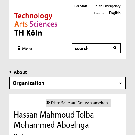
For Staff
|
In an Emergency
English
Deutsch
Direkt zur Hauptnavigation
Direkt zur Subnavigation
Direkt zum Inhalt
Direkt zum Fußbereich
Search
Menü
About
Organization
Diese Seite auf Deutsch ansehen
Hassan Mahmoud Tolba
Mohammed Aboelnga