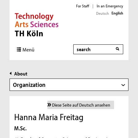
For Staff
|
In an Emergency
English
Deutsch
Direkt zur Hauptnavigation
Direkt zur Subnavigation
Direkt zum Inhalt
Direkt zum Fußbereich
Search
Menü
About
Organization
Diese Seite auf Deutsch ansehen
Hanna Maria Freitag
M.Sc.