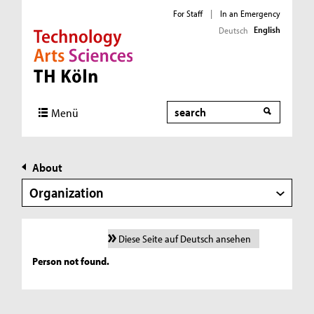
For Staff
|
In an Emergency
English
Deutsch
Direkt zur Hauptnavigation
Direkt zur Subnavigation
Direkt zum Inhalt
Direkt zum Fußbereich
Search
Menü
About
Organization
Diese Seite auf Deutsch ansehen
Person not found.