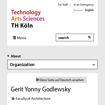
For Staff
|
In an Emergency
English
Deutsch
Direkt zur Hauptnavigation
Direkt zur Subnavigation
Direkt zum Inhalt
Direkt zum Fußbereich
Search
Menü
About
Organization
Diese Seite auf Deutsch ansehen
Gerit Yonny Godlewsky
Faculty of Architecture