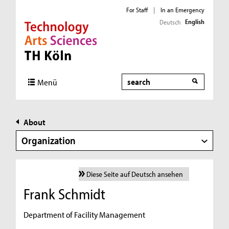
For Staff
|
In an Emergency
English
Deutsch
Direkt zur Hauptnavigation
Direkt zur Subnavigation
Direkt zum Inhalt
Direkt zum Fußbereich
Search
Menü
About
Organization
Diese Seite auf Deutsch ansehen
Frank Schmidt
Department of Facility Management