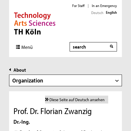
For Staff
|
In an Emergency
English
Deutsch
Direkt zur Hauptnavigation
Direkt zur Subnavigation
Direkt zum Inhalt
Direkt zum Fußbereich
Search
Menü
About
Organization
Diese Seite auf Deutsch ansehen
Prof. Dr. Florian Zwanzig
Dr.-Ing.