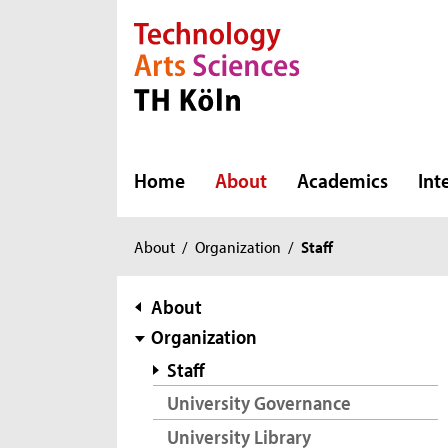
Direkt zur Hauptnavigation
Direkt zur Subnavigation
Direkt zum Inhalt
Direkt zum Fußbereich
Home
About
Academics
Int
You
About
/
Organization
/
Staff
are
here:
subnavigation
About
Organization
Staff
University Governance
University Library