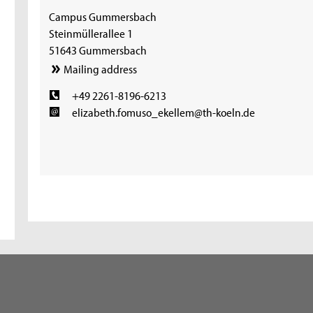
Campus Gummersbach
Steinmüllerallee 1
51643 Gummersbach
Mailing address
+49 2261-8196-6213
elizabeth.fomuso_ekellem@th-koeln.de