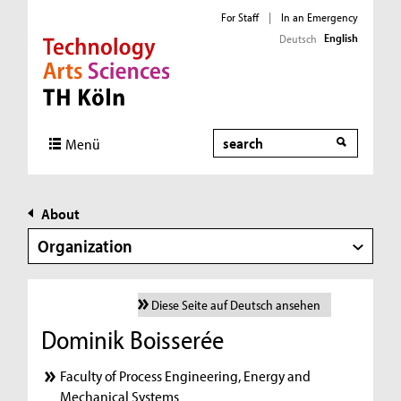
For Staff
|
In an Emergency
English
Deutsch
Direkt zur Hauptnavigation
Direkt zur Subnavigation
Direkt zum Inhalt
Direkt zum Fußbereich
Search
Menü
About
Organization
Diese Seite auf Deutsch ansehen
Dominik Boisserée
Faculty of Process Engineering, Energy and
Mechanical Systems