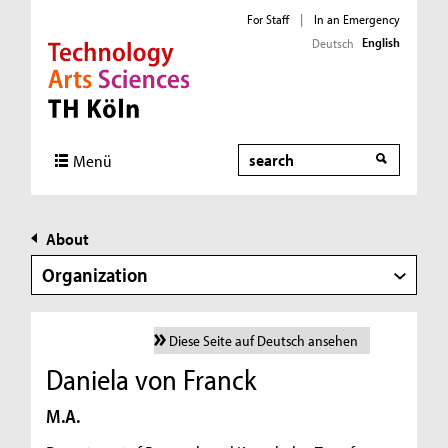
For Staff
|
In an Emergency
English
Deutsch
Direkt zur Hauptnavigation
Direkt zur Subnavigation
Direkt zum Inhalt
Direkt zum Fußbereich
Search
Menü
About
Organization
Diese Seite auf Deutsch ansehen
Daniela von Franck
M.A.