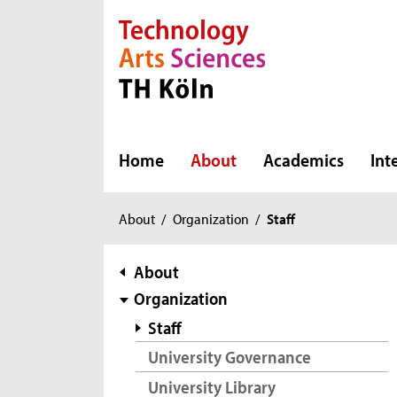
Direkt zur Hauptnavigation
Direkt zur Subnavigation
Direkt zum Inhalt
Direkt zum Fußbereich
Home
About
Academics
Int
You
About
/
Organization
/
Staff
are
here:
subnavigation
About
Organization
Staff
University Governance
University Library