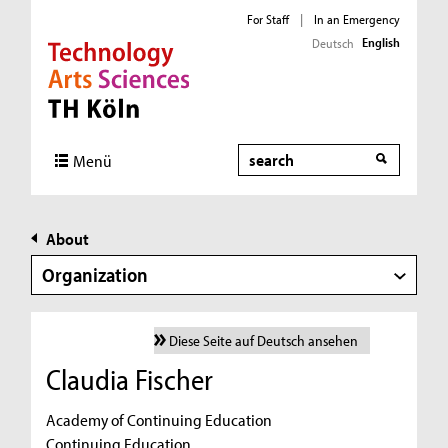
For Staff
|
In an Emergency
English
Deutsch
Direkt zur Hauptnavigation
Direkt zur Subnavigation
Direkt zum Inhalt
Direkt zum Fußbereich
Search
Menü
About
Organization
Diese Seite auf Deutsch ansehen
Claudia Fischer
Academy of Continuing Education
Continuing Education