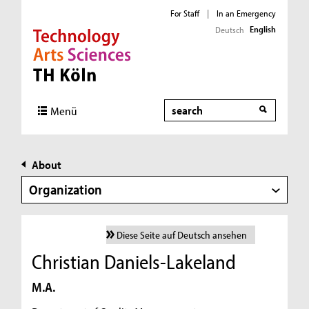
For Staff
|
In an Emergency
English
Deutsch
Direkt zur Hauptnavigation
Direkt zur Subnavigation
Direkt zum Inhalt
Direkt zum Fußbereich
Search
Menü
About
Organization
Diese Seite auf Deutsch ansehen
Christian Daniels-Lakeland
M.A.