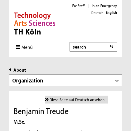
For Staff
|
In an Emergency
English
Deutsch
Direkt zur Hauptnavigation
Direkt zur Subnavigation
Direkt zum Inhalt
Direkt zum Fußbereich
Search
Menü
About
Organization
Diese Seite auf Deutsch ansehen
Benjamin Treude
M.Sc.