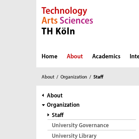
Direkt zur Hauptnavigation
Direkt zur Subnavigation
Direkt zum Inhalt
Direkt zum Fußbereich
Home
About
Academics
Int
You
About
/
Organization
/
Staff
are
here:
subnavigation
About
Organization
Staff
University Governance
University Library