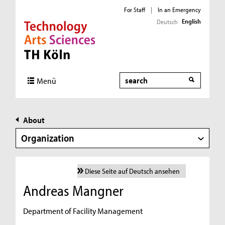
For Staff
|
In an Emergency
English
Deutsch
Direkt zur Hauptnavigation
Direkt zur Subnavigation
Direkt zum Inhalt
Direkt zum Fußbereich
Search
Menü
About
Organization
Diese Seite auf Deutsch ansehen
Andreas Mangner
Department of Facility Management