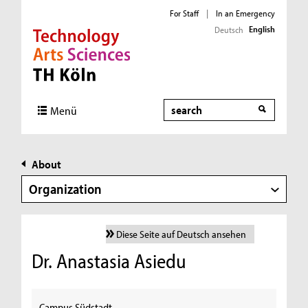
For Staff
|
In an Emergency
English
Deutsch
Direkt zur Hauptnavigation
Direkt zur Subnavigation
Direkt zum Inhalt
Direkt zum Fußbereich
Search
Menü
About
Organization
Diese Seite auf Deutsch ansehen
Dr. Anastasia Asiedu
Campus Südstadt