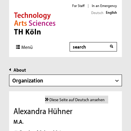
For Staff
|
In an Emergency
English
Deutsch
Direkt zur Hauptnavigation
Direkt zur Subnavigation
Direkt zum Inhalt
Direkt zum Fußbereich
Search
Menü
About
Organization
Diese Seite auf Deutsch ansehen
Alexandra Hühner
M.A.