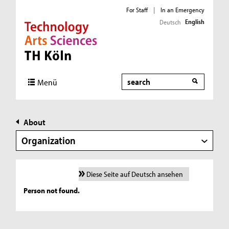
For Staff
|
In an Emergency
English
Deutsch
Direkt zur Hauptnavigation
Direkt zur Subnavigation
Direkt zum Inhalt
Direkt zum Fußbereich
Search
Menü
About
Organization
Diese Seite auf Deutsch ansehen
Person not found.