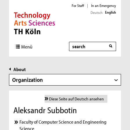
For Staff
|
In an Emergency
English
Deutsch
Direkt zur Hauptnavigation
Direkt zur Subnavigation
Direkt zum Inhalt
Direkt zum Fußbereich
Search
Menü
About
Organization
Diese Seite auf Deutsch ansehen
Aleksandr Subbotin
Faculty of Computer Science and Engineering
Science