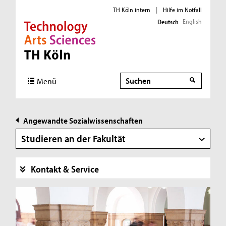
TH Köln intern
|
Hilfe im Notfall
English
Deutsch
Direkt zur Hauptnavigation
Direkt zur Subnavigation
Direkt zum Inhalt
Direkt zum Fußbereich
Suche
Suche
Menü
Angewandte Sozialwissenschaften
Studieren an der Fakultät
Kontakt & Service