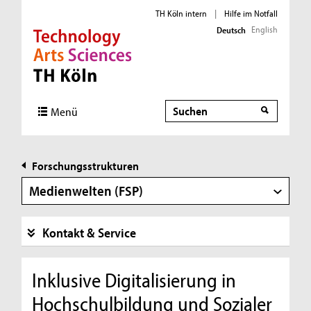
TH Köln intern
|
Hilfe im Notfall
English
Deutsch
Direkt zur Hauptnavigation
Direkt zur Subnavigation
Direkt zum Inhalt
Direkt zum Fußbereich
Suche
Suche
Menü
Forschungsstrukturen
Medienwelten (FSP)
Kontakt & Service
Inklusive Digitalisierung in
Hochschulbildung und Sozialer