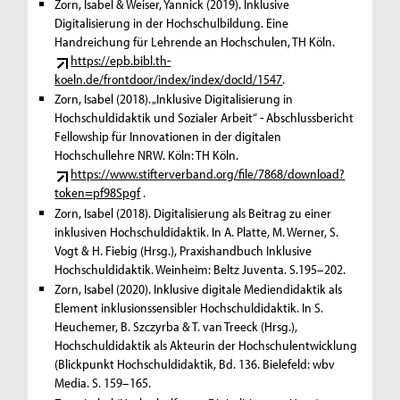
Zorn, Isabel & Weiser, Yannick (2019). Inklusive
Digitalisierung in der Hochschulbildung. Eine
Handreichung für Lehrende an Hochschulen, TH Köln.
https://epb.bibl.th-
koeln.de/frontdoor/index/index/docId/1547
.
Zorn, Isabel (2018). „Inklusive Digitalisierung in
Hochschuldidaktik und Sozialer Arbeit“ - Abschlussbericht
Fellowship für Innovationen in der digitalen
Hochschullehre NRW. Köln: TH Köln.
https://www.stifterverband.org/file/7868/download?
token=pf98Spgf
.
Zorn, Isabel (2018). Digitalisierung als Beitrag zu einer
inklusiven Hochschuldidaktik. In A. Platte, M. Werner, S.
Vogt & H. Fiebig (Hrsg.), Praxishandbuch Inklusive
Hochschuldidaktik. Weinheim: Beltz Juventa. S.195–202.
Zorn, Isabel (2020). Inklusive digitale Mediendidaktik als
Element inklusionssensibler Hochschuldidaktik. In S.
Heuchemer, B. Szczyrba & T. van Treeck (Hrsg.),
Hochschuldidaktik als Akteurin der Hochschulentwicklung
(Blickpunkt Hochschuldidaktik, Bd. 136. Bielefeld: wbv
Media. S. 159–165.