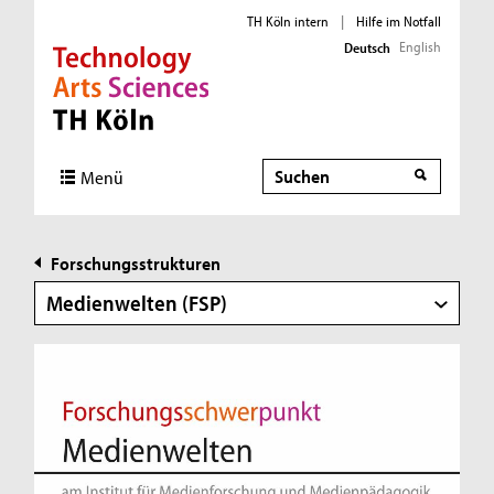
TH Köln intern
|
Hilfe im Notfall
English
Deutsch
Direkt zur Hauptnavigation
Direkt zur Subnavigation
Direkt zum Inhalt
Direkt zum Fußbereich
Suche
Suche
Menü
Forschungsstrukturen
Medienwelten (FSP)