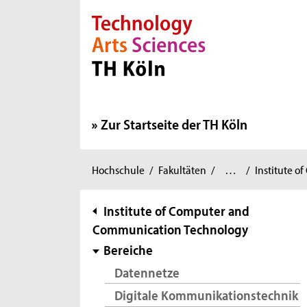
Direkt zur Hauptnavigation
Direkt zur Subnavigation
Direkt zum Inhalt
Direkt zum Fußbereich
Zur Startseite der TH Köln
Informations-,
Institute
Sie
/
Hochschule
/
Fakultäten
/
…
/
Institute 
Medien-
sind
und
hier:
Subnavigation
Institute of Computer and
Elektrotechnik
/
Communication Technology
Bereiche
Datennetze
Digitale Kommunikationstechnik