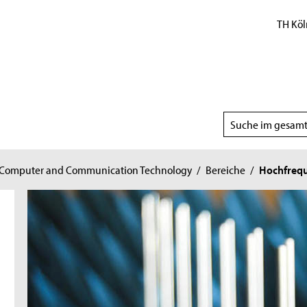
TH Köl
Suchbereich
wählen
of Computer and Communication Technology
/
Bereiche
/
Hochfrequ