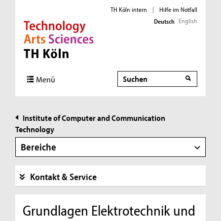
TH Köln intern
|
Hilfe im Notfall
English
Deutsch
Direkt zur Hauptnavigation
Direkt zur Subnavigation
Direkt zum Inhalt
Direkt zum Fußbereich
Suche
Suche
Menü
Institute of Computer and Communication
Technology
Bereiche
Kontakt & Service
Grundlagen Elektrotechnik und