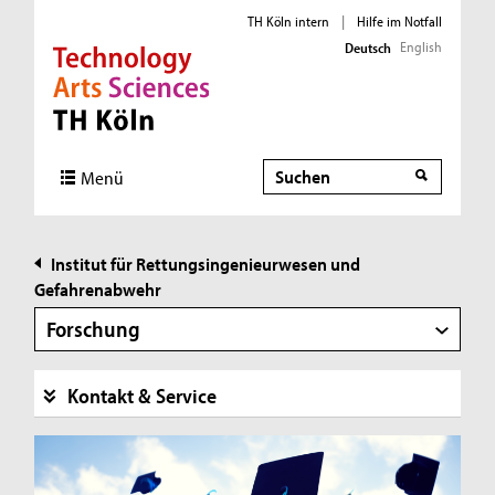
TH Köln intern
|
Hilfe im Notfall
English
Deutsch
Direkt zur Hauptnavigation
Direkt zur Subnavigation
Direkt zum Inhalt
Direkt zum Fußbereich
Suche
Suche
Menü
Institut für Rettungsingenieurwesen und
Gefahrenabwehr
Forschung
Kontakt & Service