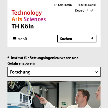
TH Köln intern
|
Hilfe im Notfall
English
Deutsch
Direkt zur Hauptnavigation
Direkt zur Subnavigation
Direkt zum Inhalt
Direkt zum Fußbereich
Suche
Suche
Menü
Institut für Rettungsingenieurwesen und
Gefahrenabwehr
Forschung