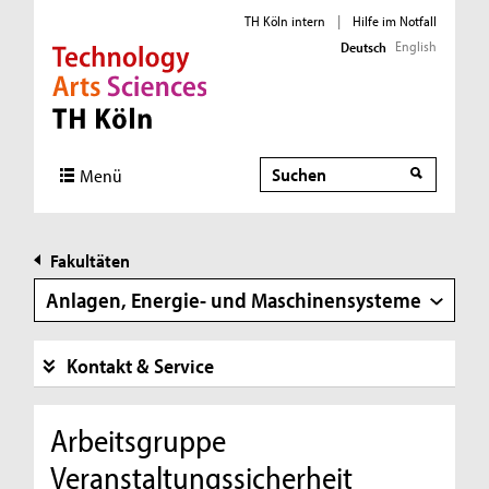
TH Köln intern
|
Hilfe im Notfall
English
Deutsch
Direkt zur Hauptnavigation
Direkt zur Subnavigation
Direkt zum Inhalt
Direkt zum Fußbereich
Suche
Suche
Menü
Fakultäten
Anlagen, Energie- und Maschinensysteme
Kontakt & Service
Arbeitsgruppe
Veranstaltungssicherheit