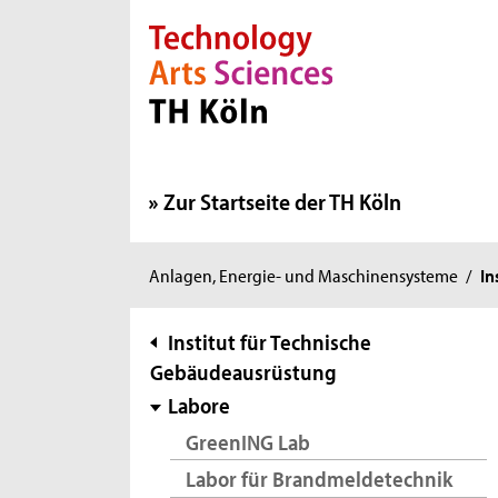
Direkt zur Hauptnavigation
Direkt zur Subnavigation
Direkt zum Inhalt
Direkt zum Fußbereich
Zur Startseite der TH Köln
Sie
Anlagen, Energie- und Maschinensysteme
/
In
sind
hier:
Subnavigation
Institut für Technische
Gebäudeausrüstung
Labore
GreenING Lab
Labor für Brandmeldetechnik