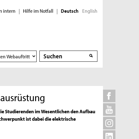
n intern
Hilfe im Notfall
English
|
|
Deutsch
Suche
Suche
eausrüstung
die Studierenden im Wesentlichen den Aufbau
hwerpunkt ist dabei die elektrische