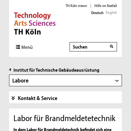
TH Köln intern
|
Hilfe im Notfall
English
Deutsch
Direkt zur Hauptnavigation
Direkt zur Subnavigation
Direkt zum Inhalt
Direkt zum Fußbereich
Suche
Suche
Menü
Institut für Technische Gebäudeausrüstung
Labore
Kontakt & Service
Labor für Brandmeldetetechnik
In dem Labor für Brandmeldetechnik befindet sich eine