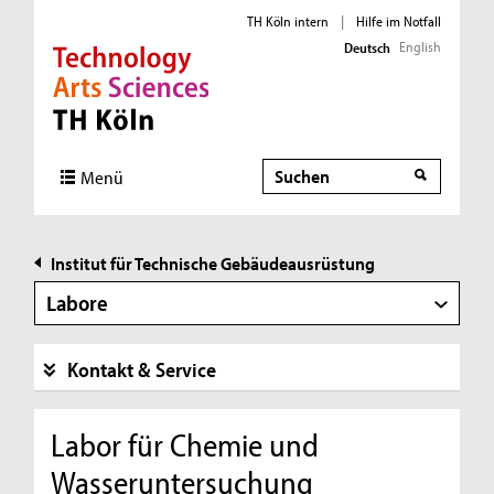
TH Köln intern
|
Hilfe im Notfall
English
Deutsch
Direkt zur Hauptnavigation
Direkt zur Subnavigation
Direkt zum Inhalt
Direkt zum Fußbereich
Suche
Suche
Menü
Institut für Technische Gebäudeausrüstung
Labore
Kontakt & Service
Labor für Chemie und
Wasseruntersuchung