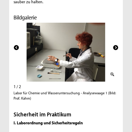
sauber zu halten.
Bildgalerie
1 / 2
2 / 2
Labor für Chemie und Wasseruntersuchung - Analysewaage 1 (Bild:
Labor fü
Prof. Kähm)
Prof. Kä
Sicherheit im Praktikum
I. Laborordnung und Sicherheitsregeln